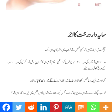
سایہ دار درخت کا اجر
شیخ سعدی فرماتے ہیں کہ کسی شخص نے خواب میں حشر کا میدان دیکھا
روئے زمین آفتاب کی وجہ سے تانبے کی طرح گرم تھی- تمام آدمیوں کا آسمان پر رش تھا۔ گرمی کی وجہ سے سب
کے دماغ کھول رہے تھے۔
مگر ان میں ایک ایسا شخص بھی تھا جو سائے میں تھا۔ اس کے گلے میں جنت کا لباس تھا۔
خواب دیکھنے والے نے اس سے پوچھا کہ اے مجلس کی زینت کے انسان! اس مجلس میں تیرا مددگار کون تھا؟
تو نے دنیا میں ایسی کون سی نیکی کی تھی جو آج یہ شان نصیب ہوئی ہے؟؟