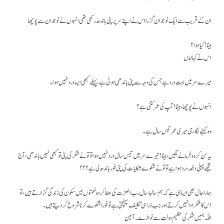
ان کے قریب سے ایک نوجوان گزرا اس نے اپنے سر پر پٹی باندھ رکھی تھی انہوں نے نوجوان سے پوچھا
بیٹا ! کیا ہوا؟
اس نے کہا اماں
میرے سر میں بہت درد ہے جس کی وجہ سے پٹی باندھی ہوئی ہے، پہلے کبھی ایسا درد نہیں ہوا۔
انہوں نے پوچھا، بیٹا! آپ کی عمر کتنی ہے؟
وہ کہنے لگا، جی میری عمر تیس سال ہے۔
یہ سن کر وہ فرمانے لگیں، بیٹا! تیرے سر میں تیس سال درد نہیں ہوا تو تو نے شکر کی پٹی تو کبھی نہیں باندھی، آج
تجھے پہلی دفعہ درد ہوا ہے تو تو نے شکوے شکایات کی پٹی فور باندھ لی ہے؟؟؟
ہمارا حال بھی ایسا ہی ہے کہ ہم سالہا سال رب العزت کی عطا کردہ نعمتوں میں سکون کی زندگی گزارتے ہیں، تو
اس کا شکر ادا نہیں کرتے اور جب ذراسی تکلیف پہنچتی ہے تو فورا شکوے کرنا شروع کر دیتے ہیں ۔
اللّٰہ ہمیں شکر کی عظیم دولت سے نوازے۔ آمین