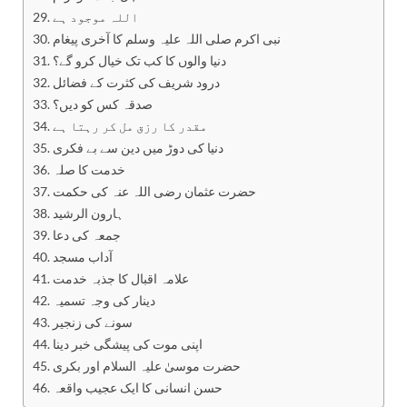
اللہ موجود ہے
نبی اکرم صلی اللہ علیہ وسلم کا آخری پیغام
دنیا والوں کا کب تک خیال کرو گے؟
درود شریف کی کثرت کے فضائل
صدقہ کس کو دیں؟
مقدر کا رزق مل کر رہتا ہے
دنیا کی دوڑ میں دین سے بے فکری
خدمت کا صلہ
حضرت عثمان رضی اللہ عنہ کی حکمت
ہارون الرشید
جمعہ کی دعا
آداب مسجد
علامہ اقبال کا جذبہ خدمت
دینار کی وجہ تسمیہ
سونے کی زنجیر
اپنی موت کی پیشگی خبر دینا
حضرت موسیٰ علیہ السلام اور بکری
حسن انسانی کا ایک عجیب واقعہ