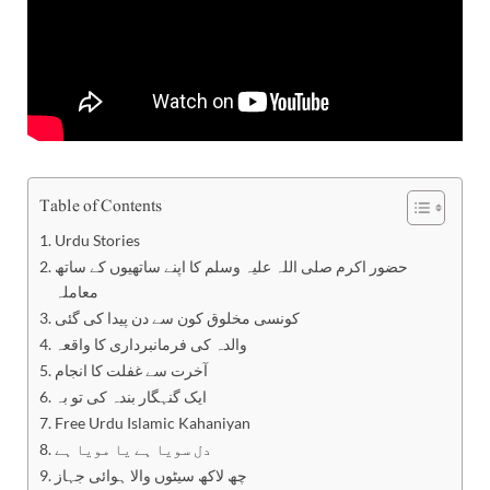
Table of Contents
Urdu Stories
حضور اکرم صلی اللہ علیہ وسلم کا اپنے ساتھیوں کے ساتھ
معاملہ
کونسی مخلوق کون سے دن پیدا کی گئی
والدہ کی فرمانبرداری کا واقعہ
آخرت سے غفلت کا انجام
ایک گنہگار بندہ کی تو بہ
Free Urdu Islamic Kahaniyan
دل سویا ہے یا مویا ہے
چھ لاکھ سیٹوں والا ہوائی جہاز