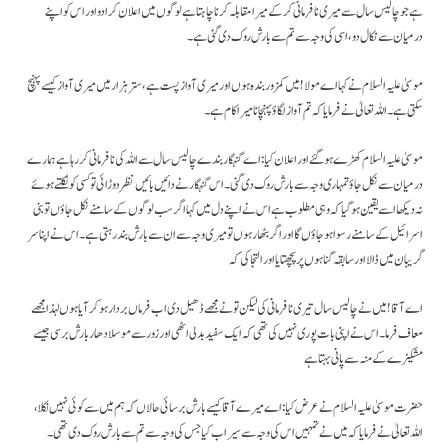
ہے جو چالیس سال سے میری نافرمانی کر کے میرا مقابلہ کرنا چاہتا ہے لوگوں میں اعلان کرا دو اور اس کو اپنے
درمیان سے نکال دو، اسی کی وجہ سے تم سے بارش روک دی گئی ہے۔
موسیٰ علیہ السلام نے کہا اے مولا! میں کمزور بندہ ہوں اور میری آواز پست ہے، ستر ہزار میں میری آواز کیسے پہنچ
سکتی ہے۔ اللہ تعالیٰ نے فرمایا کہ تم آواز لگاؤ پہنچانا میرا کام ہے۔
موسیٰ علیہ السلام کھڑے ہو گئے اور اعلان کیا: اے گنہگار بندے چالیس سال سے اللہ کی نافرمانی کر رہا ہے ہمارے
درمیان سے نکل جاؤ تمہاری وجہ سے بارش روک دی گئی ۔ اس گنہگار نے دائیں بائیں نظر دوڑائی تو کسی کو نکلتے ہوئے
نہ دیکھا اسے یقین ہو گیا کہ وہی مطلوب ہے اس نے اپنے دل میں کہا اگر سب لوگوں کے سامنے نکل جاؤں تو بنی
اسرائیل کے سامنے رسوا ہو جاؤں گا اور اگر بٹھا رہوں تو میری وجہ سے ان سے بارش بند رہتی ہے۔ اس نے اپنا سر
گریبان میں ڈالا اور سابقہ گناہوں پر پچھتایا اور التجا کی کہ
اے آقا! میں نے چالیس سال تیری نافرمانی کی لیکن تو نے مجھے ڈھیل دی اب فرماں بردار ہو کر آیا ہوں لہذا مجھے
معاف فرما۔ اس نے اپنی بات پوری نہیں کی تھی کہ ایک سفید بدلی اٹھی اور زور سے موسلا دھار بارش برسی جیسے
مشکیزے کے منہ سے پانی بہتا ہے
حضرت موسیٰ علیہ السلام نے عرض کیا: اے میرے آقا کیسے بارش برسائی حالاں کہ ہم میں سے کوئی نہیں نکلا،
اللہ تعالیٰ نے فرمایا کہ میں نے تمہیں اس کی وجہ سے سیراب کیا جس کی وجہ سے تم سے بارش روک دی تھی۔