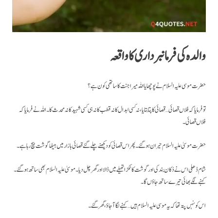
والدہ کی فرمانبرداری کا واقعہ
حضرت موسی علیہ السلام نے پو چھایا اللہ میرا جنت کا ساتھی کون ہے؟
تو فرمایا کہ فلاں قصائی… قصائی کا پتا بتایا ، نہ کسی ابدال کا نہ قطب کا نہ ہی کسی شہید کا نہ محدث کا۔ اللہ نے فرمایا کہ
فلاں قصائی۔
حضرت موسیٰ علیہ السلام حیران ہو گئے۔ پھر اس قصائی کو دیکھنے چلے گئے قصائی بازار میں بیٹھا گوشت بیچ رہا ہے۔
شام ڈھلی اس نے دُکان بند کی اور گوشت کا ٹکڑا تھیلے میں ڈالا اور گھر چل دیا۔ موسیٰ علیہ السلام بھی ساتھ ہو گئے۔
کہنے لگے بھائی تیرے ساتھ جاؤں گا ۔
اس کو نہں پتہ تھا کہ یہ موسی علیہ السلام ہیں… کہنے لگا آجاؤ، گھر گئے۔