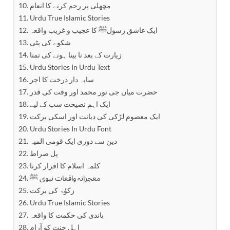
مچھلی پر رحم کرنے کا انعام
Urdu True Islamic Stories
ایک عاشق رسولﷺ کا عجیب و غریب واقعہ
شکوے کی پٹی
زیارت کے بعد نا بینا ہونے کی تمنا
Urdu Stories In Urdu Text
سایہ دار درخت کا اجر
حضرت میاں جی نور محمد اور وقت کی قدر
ایک اہم نصیحت سب کے لیے
ایک معصوم لڑکی کی دیانت اور اسکی برکت
Urdu Stories In Urdu Font
دین سے دوری ایک قومی المیہ
پل صراط
کلمہ اسلام کا اقرار کرنا
معجزانہ واقعات نبوی ﷺ
زکوٰۃ کی برکت
Urdu True Islamic Stories
باندی کی حکمت کا واقعہ
اہل جنت کو آرام