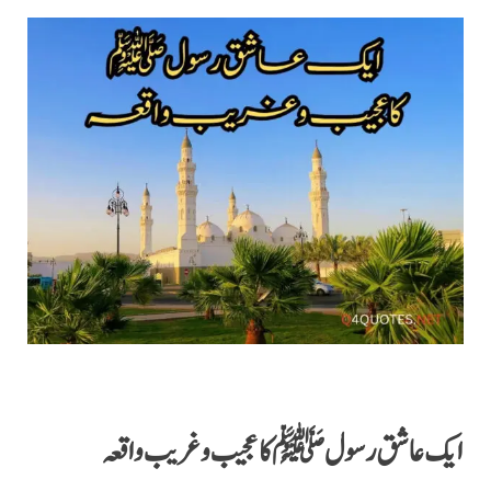
ایک عاشق رسول
ﷺ
کا عجیب و غریب واقعہ