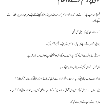
مچھلی پر رحم کرنے کا انعام
گیے توان
کے ساتھ ان کی ایک بچی بھی تھی
چنانچہ انہوں نے دریا میں جال ڈالا جس میں ایک مچھلی پھنس گئی ۔
اس بچی نے جال سے اس کو پکڑنا چاہا اس نے دیکھا کہ وہ پچھلی اپنے دونوں لب ہلا رہی ہے
پس لڑکی نے اس مچھلی کو دریا میں واپس پھینک دیا
ذوالنون نے جب اپنی بیٹی کی یہ حرکت دیکھی تو اس سے فرمایا کہ تو نے ہماری کمائی کیوں ضائع کر دی؟؟
بچی نے ان سے عرض کیا کہ میں اس مخلوق خداوندی کے کھانے پر راضی نہیں ہوں جو اللہ تعالٰی کا ذکر کرتی ہو
پس اس کے باپ نے اس سے کہا کہ