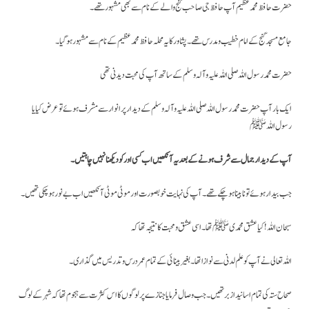
حضرت حافظ محمد عظیم آپ حافظ جی صاحب گنج والے کے نام سے بھی مشہور تھے ۔
جامع مسجد گنج کے امام خطیب و مدرس تھے۔ پشاور کا یہ محلہ حافظ محمد عظیم کے نام سے مشہور ہو گیا۔
حضرت محمد رسول اللہ صلی اللہ علیہ وآلہ وسلم کے ساتھ آپ کی محبت دیدنی تھی
ایک بار آپ حضرت محمد رسول اللہ صلی اللہ علیہ وآلہ وسلم کے دیدار پر انوار سے مشرف ہوئے تو عرض کیا یا
رسول اللہ
ﷺ
آپ کے دیدار جمال سے شرف ہونے کے بعد یہ آنکھیں اب کسی اور کو دیکھنا نہیں چاہتیں ۔
جب بیدار ہوئے تو نا بینا ہو چکے تھے۔ آپ کی نہایت خوبصورت اور موٹی موٹی آنکھیں اب بے نور ہو چکی تھیں۔
سبحان اللہ ! کیا عشق محمدی
ﷺ
تھا۔ اسی عشق و محبت کا نتیجہ تھا کہ
اللہ تعالی نے آپ کو علم لدنی سے نوازا تھا۔ بغیر بینائی کے تمام عمر درس و تدریس میں گذاری۔
صحاح ستہ کی تمام اسانید ازبر تھیں۔ جب وصال فرمایا جنازے پر لوگوں کا اس کثرت سے ہجوم تھا کہ شہر کے لوگ