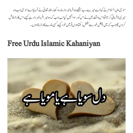
موسیٰ علیہ السلام نے کہا اے میرے رب! مجھے وہ فرمانبردار بندہ دکھا۔ اللہ تعالیٰ نے فرمایا اے موسیٰ جب وہ
میری نافرمانی کرتا تھا اس وقت میں نے اس کو رسوا نہیں کیا اب جب کہ وہ میرا فرمانبردار ہے کیسے اس کا راز فاش
کروں گا جب کہ میں چغل خور سے بغض رکھتا ہوں تو میں خود کیسے کسی بندے کا راز بتادوں۔
Free Urdu Islamic Kahaniyan