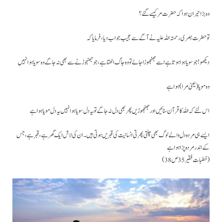
وہ بڑا حیران ہوا کہ حضرت مر کیسے گئے؟
تو حضرت بصری رحمتہ اللہ علیہ نے آگے سے عجیب جواب دیا، فرمایا کہ
دیکھو ! جوسویا ہوا ہوتا ہے اسے جھنجھوڑا جائے تو وہ جاگ اٹھتا ہے، جو جھنجوڑنے سے بھی نہ جاگے وہ سویا ہوا نہیں
وہ مویا ( یعنی مرا )ہوا ہے
اس لئے کہ اللہ کا قرآن سنائیں اور جھنجھوڑیں پھر بھی دل نہ جاگے تو یہ دل سویا ہوا نہیں یہ دل مویا ہوا ہے
ایسے ہی مردہ دل والے لوگ بھی چلتی پھرتی انسانیت کی قبریں ہوتی ہیں۔ ان کی لاش ایک گھر ہے، قبر ہے، جس
کے اندر مردہ پڑا ہوا ہے
(خطبات فقیر 35 ص 38)