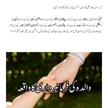
کہ رسول اللہ صلی اللہ علیہ وسلم نے میرا ہاتھ پکڑا اورفرمایا
مٹی
کو اللہ تعالی نے
ہفتہ
کے دن پیدا کیا ، اور
پہاڑوں
کو
اتوار
کے دن ، اور
درختوں
کو
پیر
کے دن، اور
برائیوں
کو
منگل
کے دن ، اور
نور
کو
بدھ
کے دن ، اور
جانوروں
کو
جمعرات
کے دن اور
آدم علیہ السلام
کو
جمعہ
کے دن عصر
کے بعد جمعہ کی آخری ساعت میں عصر کے بعد سے رات تک کے وقت میں … ( تفسیر ابن کثیر جلد اصفحہ ۱۰۶)