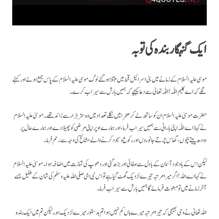
ایک گنہگار بندہ کی تو بہ
موسی علیہ السلام کے زمانے میں بنی اسرائیل قحط میں مبتلا ہو گئے لوگ موسی علیہ السلام کے پاس جمع ہوئے اور کہنے
لگے کہ اے کلیم اللّٰہ ! اللّٰہ تعالیٰ سے دعا کیجیے کہ ہمیں بارش سے سیراب کرے۔
حضرت موسیٰ علیہ السلام ان کو ساتھ لے کر صحرا میں نکلے تعداد میں وہ ستر ہزار سے زائد تھے۔ موسیٰ علیہ السلام
نے کہا: اے اللّٰہ اپنی بارانی سے ہمیں سیراب فرما، اور ہمارے اوپر اپنی مرضی کو پھیلا دے اور ہمارے حال پر
دودھ پیتے بچوں، گھاس چرتے جانوروں اور رکوع و سجود کرنے والے مشائخ کی وجہ سے رحم فرما۔
لیکن اس کے باوجود آسمان کے بادل سے صفائی اور بڑھ گئی اور دھوپ کی تمازت میں اضافہ ہوا۔ موسیٰ علیہ السلام
نے کہا اے اللہ ! اگر میرا مرتبہ تیرے نزدیک گھٹ گیا ہے تو اس نبی امی صلی اللہ علیہ وسلم کی شان کے طفیل جسے
آخر زمانے میں تو مبعوث فرمائے گا ہمیں بارش سے سیراب فرما۔
اللہ تعالیٰ نے وحی بھیجی کہ تیرا مرتبہ میرے ہاں کم نہیں ہوا تم بدستور میرے نزدیک ہو۔ لیکن تم میں ایک بندہ