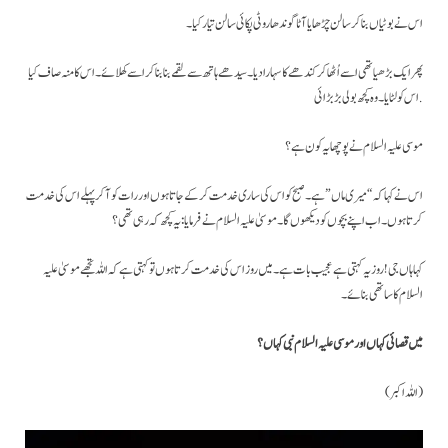
اس نے بوٹیاں بنا کر سالن چڑھایا آٹا گوندھا روٹی پکائی سالن تیار کیا۔
پھر ایک بڑھیا تھی اسے اُٹھا کر کندھے کا سہارا دیا۔ سیدھے ہاتھ سے لقمے بنا بنا کر اسے کھلائے۔ اس کا منہ صاف کیا
اس کو لٹایا۔ وہ کچھ بولی بڑ بڑائی.
موسی علیہ السلام نے پوچھا یہ کون ہے؟
اس نے کہا کہ “میری ماں” ہے۔ صبح کو اس کی ساری خدمت کر کے جاتا ہوں اور رات کو آ کر پہلے اس کی خدمت
کرتا ہوں ۔ اب اپنے بچوں کو دیکھوں گا۔ موسیٰ علیہ السلام نے فرمایا: یہ کچھ کہ رہی تھی؟
کہا ہاں جی ! روز یہ کہتی ہے عجیب بات ہے۔ میں روز اس کی خدمت کرتا ہوں تو کہتی ہے کہ اللہ تجھے موسیٰ علیہ
السلام کا ساتھی بنائے۔
میں قصائی کہاں اور موسی علیہ السلام نبی کہاں؟
(اللہ اکبر)