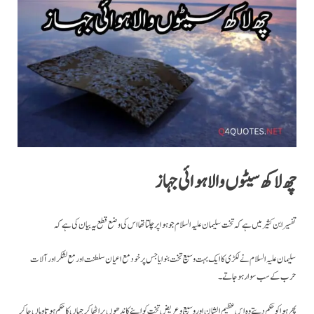
چھ لاکھ سیٹوں والا ہوائی جہاز
تفسیر ابن کثیر میں ہے کہ تخت سلیمان علیہ السلام جو ہوا پر چلتا تھا اس کی وضع قطع یہ بیان کی ہے کہ
سلیمان علیہ السلام نے لکڑی کا ایک بہت وسیع تخت بنوایا جس پر خود مع اعیان سلطنت اور مع لشکر اور آلات
حرب کے سب سوار ہو جاتے۔
پھر ہوا کو حکم دیتے وہ اس عظیم الشان اور وسیع و عریض تخت کو اپنے کاندھوں پر اٹھا کر جہاں کا حکم ہوتا وہاں جا کر