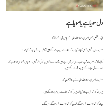
دل سویا ہے یا مویا ہے
ایک شخص حسن بصری رحمتہ اللہ علیہ کے پاس آیا، کہنے لگا کہ
حضرت ! پتہ نہیں ہمیں کیا ہو گیا ہے کہ ہمارے دل سیاہ ہو گئے ہیں تو انہوں نے پوچھا کہ کیا ہوا؟
کہنے لگا کہ حضرت آپ جب درس قرآن دیتے ہیں تو ہمارے دلوں پر کوئی اثر نہیں ہوتا یوں محسوس ہوتا ہے کہ
ہمارے دل سیاہ ہو گئے ہیں، سخت ہو گئے ہیں۔
حضرت بصری رحمتہ اللہ علیہ نے یہ سنا تو فرمایا کہ
یوں نہ کہو کہ دل سیاہ ہو گیا بلکہ یوں کہو کہ ہمارے دل مردہ ہو گئے ہیں
یہ نہ کہو کہ ہمارے دل سو گئے بلکہ یہ کہو کہ ہمارے دل مو گئے ، مر گئے۔