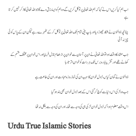
اب ہم کیا کریں اس نے کہا کہ ہم اللہ تعالی پر توکل کریں گے وہ ہم کو ایسا رزق دے گا جو اللہ تعالیٰ کا ذکر نہیں کرتا
ہے
چنانچہ ذوالنون نے شکار چھوڑ دیا اور باپ بیٹی شام تک اللہ تعالیٰ پر توکل کر کے ٹھہرے رہے لیکن ان کے پاس کوئی
چیز نہ آئی
جب عشاء کا وقت ہوا تو اللہ تعالیٰ نے ان پر آسمان سے خوان پر از طعام نازل فرمایا اور اس خوان پر مختلف قسم کے
کھانے تھے اور تقریبا بارہ برس تک ہر رات کو خوان اترتا رہا
ذوالنون نے گمان کیا که نزول خوان کا سبب ان کی نماز روزہ عبادت اور ان کی طاعت ہے
جب وہ لڑکی اس دنیا سے کوچ کر گئی اس کے بعد نزول خوان بھی بند ہو گیا
اس وقت معلوم ہوا کہ نزول خوان لڑکی ہی کی وجہ سے تھا۔ اور ان کی وجہ سے بلکل نہ تھا
Urdu True Islamic Stories