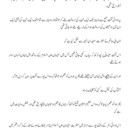
اُتار دیتی تھی۔
یہ ہوائی تخت صبح سے دوپہر تک ایک مہینہ کی مسافت طے کرتا تھا اور دو پہر سے شام تک ایک مہینہ کی یعنی ایک
دن میں دو مہینوں کی مسافت ہوا کے ذریعے طے ہو جاتی تھی
ابن ابی حاتم نے حضرت سعید بن جبیر سے نقل کیا ہے کہ
اس تخت سلیمانی پر چھ لاکھ کرسیاں رکھی جاتی تھیں جس میں سلیمان علیہ السلام کے ساتھ اہل ایمان انسان سوار
ہوتے تھے
اور ان کے پیچھے اہل ایمان جن بیٹھتے تھے پھر پرندوں کو حکم ہوتا تھا کہ وہ اس پورے تخت پر سایہ کر دیں تا کہ
آفتاب کی تپش سے کسی کو تکلیف نہ ہو
پھر ہوا کو حکم دیا جاتا کہ وہ اس عظیم الشان مجمع کو اُٹھا کر جہاں کا حکم ہوتا وہاں پہنچا دیتی تھی اور بعض روایات میں
ہے کہ
اس ہوائی سفر کے وقت پورے راستہ میں حضرت سلیمان علیہ السلام اپنا سر جھکائے ہوئے اللہ کے ذکر و شکر میں