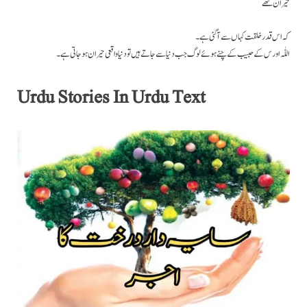
حیران تھے
کہ اس قدر خلقت کہاں سے آگئی ہے۔
اللّٰہ اور س کے حبیب کے چنے ہوئے لوگ جب دنیا سے جاتے ہیں تو دنیا واقعی حیران ہو جاتی ہے۔
Urdu Stories In Urdu Text