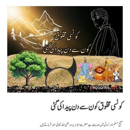
کونسی مخلوق کون سے دن پیدا کی گئی
صحیح مسلم اور نسائی میں حدیث ہے حضرت ابو ہریرہ رضی اللہ تعالی عنہ فرماتے ہیں