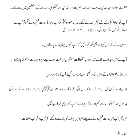
حضرت مولانا وجیہ الدین صاحب رحمہ اللہ حضرت مولانا رشید احمد گنگوہی رحمہ اللہ کے متعلقین میں سے تھے ۔
آپ حج کی ادائیگی کے لئے تشریف لے گئے۔ مدینہ منورہ پہنچ کر جب ویزہ کی مدت ختم ہونے لگی تو آپ نے
متعلقہ دفتر میں جا کر ویزہ کی مدت بڑھانے کیلئے درخواست کی ۔
انہوں نے کہا کہ اس کی وجہ بھی لکھ کر لائیں کہ آپ کیوں یہاں رہنا چاہتے ہیں۔
آپ نے اس وجہ والے خانے میں لکھ دیا ”
للوفات
” یعنی یہاں فوت ہونے کیلئے ویزہ کی مدت بڑھوانا چاہتا ہوں
بہر حال دفتر والوں نے خانہ پری دیکھی اور پندرہ دن کیلئے آپ کا ویزہ بڑھا دیا
جب پندرہ دنوں میں سے صرف دو ایک دن باقی تھے تو آپ روضہ اقدس
ﷺ
پر حاضر ہوئے اور درخواست کی
یا رسول اللہ
ﷺ
! مدت ختم ہونے کو ہے اب تو آپ مجھے اپنی طرف بلا لیں
بس پھر آپ اس مدت ختم ہونے سے پہلے ہی وہیں پر اللّٰہ کو پیارے ہو گئے – ( عجیب وغریب واقعات)
سبحان اللہ