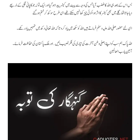
دیا جاتا تھا گلے میں بھی کینسر کا اثر ہوا کوئی چیز کھا نہیں سکتے تھے اسی طرح سوکھ کر ختم ہو گئے
اسی لئے حضور صلی اللہ علیہ وسلم فرماتے ہیں اللہ کو سکھ میں یاد کرو تا کہ اللہ تعالیٰ دکھ میں تمہیں یاد رکھے۔
اللہ پاک ہم سب کو اپنے اصلی وطن آخرت کی تیاری کی فکر نصیب مائیں … اور ملک پاکستان کی حفاظت فرمائے ۔
آمین یارب العالمین