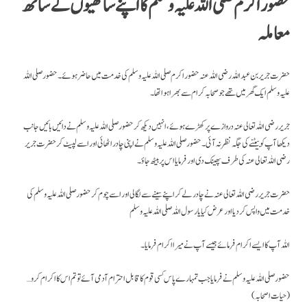
حضور اکرم صلی اللہ علیہ وسلم کا اپنے ساتھیوں کے ساتھ
معاملہ
حضرت جریر بن عبد اللہ رضی اللہ عنہ حضور اکرم صلی اللہ علیہ وسلم کی خدمت میں حاضر ہوئے ۔ حضور صلی اللہ
علیہ وسلم ایک گھر میں تھے جو صحابہ کرام سے بھرا ہوا تھا۔
جریر رضی اللہ تعالی عنہ دروازے پر کھڑے ہوئے، انہیں دیکھ کر حضور صلی اللہ علیہ وسلم نے دائیں بائیں جانب
دیکھا آپ کو بیٹنے کی جگہ نظر نہ آئی۔ حضور صلی اللہ علیہ وسلم نے اپنی چادر اٹھائی اور اسے لپیٹ کر حضرت جریر
رضی اللہ تعالی عنہ کی طرف پھینک دی اور فرمایا اس پر بیٹھ جاؤ ۔
حضرت جریر رضی اللہ تعالی عنہ نے چادر لے کر اپنے سینے سے لگالی اور اسے چوم کر حضور صلی اللہ علیہ وسلم کی
خدمت میں واپس کر دیا اور عرض کیا یا رسول اللہ صلی اللہ علیہ وسلم
اللہ آپ کا ایسے اکرام فرمائے جیسے آپ نے میرا اکرام فرمایا ۔
حضور صلی اللہ علیہ وسلم نے فرمایا جب تمہارے پاس کسی قوم کا قابل احترام آدمی آئے تو تم اس کا اکرام کرو…
(حیات اصحابہ )