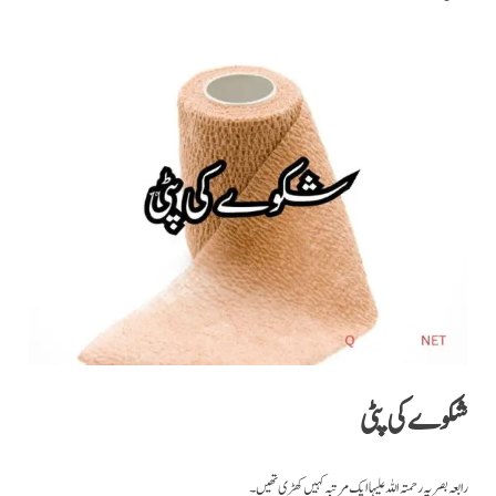
شکوے کی پٹی
رابعہ بصر یہ رحمتہ اللہ علیہا ایک مرتبہ کہیں کھڑی تھیں۔