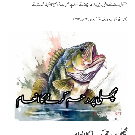
مشغول رہتے تھے دائیں بائیں کچھ نہ دیکھتے تھے اور اپنے عمل سے تواضع کا اظہار فرماتے تھے
(ابن کثیر بحوالہ معارف القرآن جلد ۲ صفحه ۳۱۲)