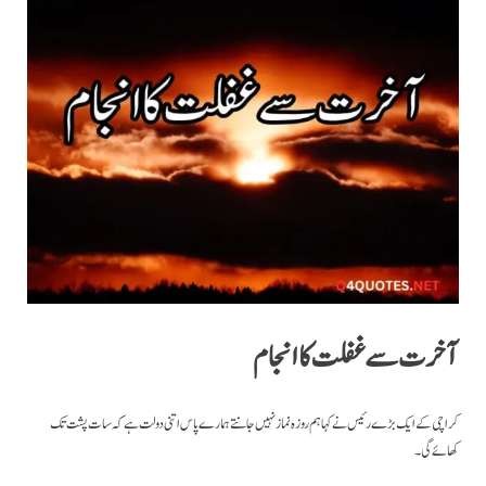
آخرت سے غفلت کا انجام
کراچی کے ایک بڑے رئیس نے کہا ہم روزہ نماز نہیں جانتے ہمارے پاس اتنی دولت ہے کہ سات پشت تک
کھائے گی۔