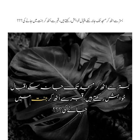
بستر سے اٹھ کر مسجد تک جا نہ سکے اقبال خواہش رکھتے ہیں، قبر سے اُٹھ کر جنت میں جانے کی؟؟؟