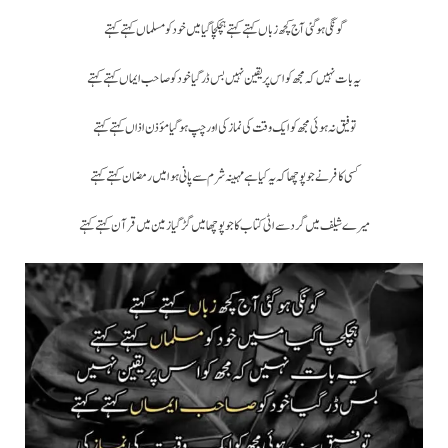
گونگی ہو گئی آج کچھ زباں کہتے کہتے ہچکچا گیا میں خود کو مسلماں کہتے کہتے
یہ بات نہیں کہ مجھ کو اس پر یقین نہیں بس ڈر گیا خود کو صاحب ایماں کہتے کہتے
توفیق نہ ہوئی مجھ کو ایک وقت کی نماز کی اور چپ ہو گیا مؤذن اذاں کہتے کہتے
کسی کافر نے جو پوچھا کہ یہ کیا ہے مہینہ شرم سے پانی ہوا میں رمضان کہتے کہتے
میرے شیلف میں گرد سے اٹی کتاب کا جو پوچھا میں گڑ گیا زمین میں قرآن کہتے کہتے