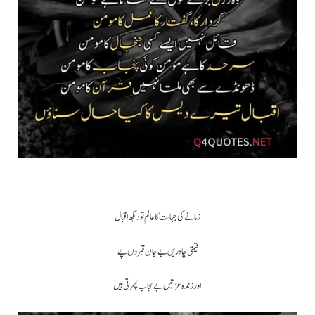
زمانے کی جہالت کا عالم تو دیکھ اقبال
قیمتی چادریں بے جان قبروں پے
اور زندہ عزتیں بے حجاب پھرتی ہیں