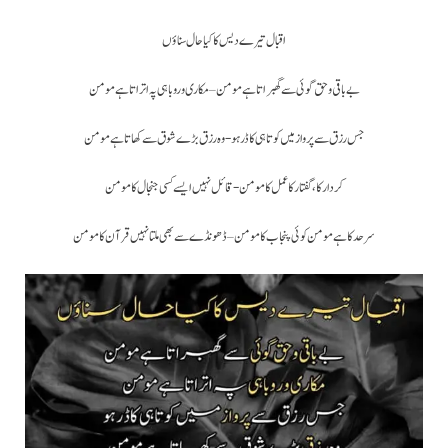
اقبال تیرے دیس کا کیا حال سناؤں
ب
ے باقی وحق گوئی
سے گھبراتا ہے مومن – مکاری و روباہی پہ اتراتا ہے مومن
جس رزق سے
پرواز
کردار کا، گفتار کا عمل کا مومن- قائل نہیں ایسے کسی جنجال کا مومن
سرحد
کا ہے مومن کوئی
پنجاب
کا مومن – ڈھونڈے سے بھی ملتا نہیں قرآن کا مومن