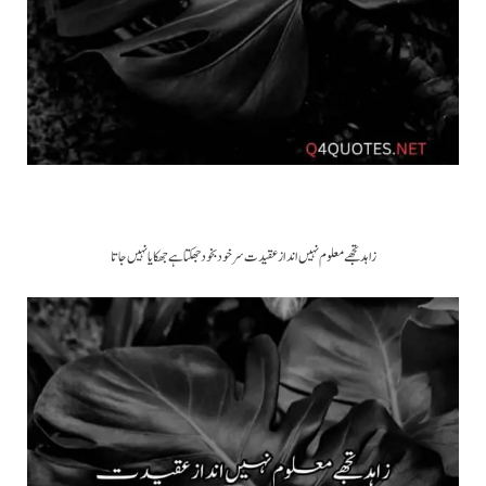
زاہد تجھے معلوم نہیں انداز عقیدت سر خود بخود جھکتا ہے جھکایا نہیں جاتا