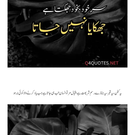
یہ کفن، یہ قبر، یہ جنازے رسم شریعت ہے اقبال مر تو انسان تب ہی جاتا ہے جب یاد کرنے والا کوئی نہ ہو