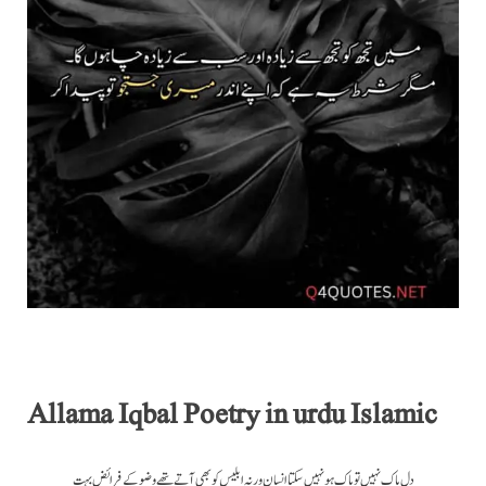
Allama Iqbal Poetry in urdu Islamic
دل پاک نہیں تو پاک ہو نہیں سکتا انسان ورنہ ابلیس کو بھی آتے تھے وضو کے فرائض بہت