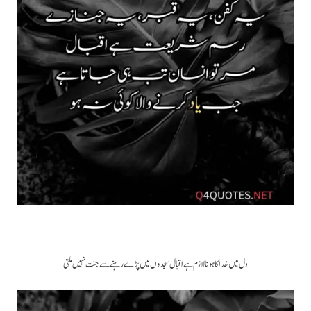
دل میں خدا کا ہونا لازم ہے اقبال سجدوں میں پڑے رہنے سے جنت نہیں ملتی