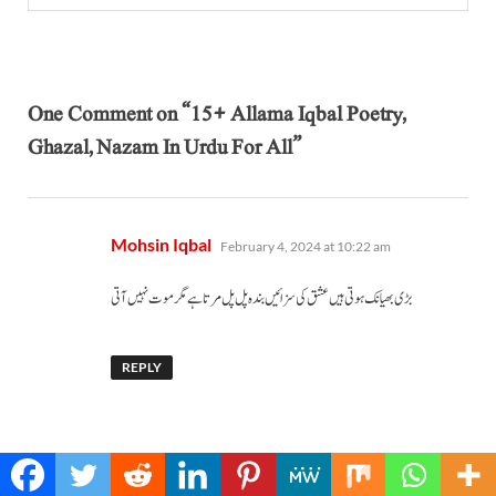
One Comment on “15+ Allama Iqbal Poetry,
Ghazal, Nazam In Urdu For All”
says:
Mohsin Iqbal
February 4, 2024 at 10:22 am
‏بڑی بھیانک ہوتی ہیں عشق کی سزائیں بندہ پل پل مرتا ہے مگر موت نہیں آتی
REPLY