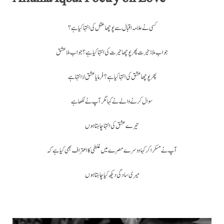
کسی نے علامہ اقبال سے پوچھاعقل کی انتہا کیا ہے؟
جواب ملا: حیرت پھر پوچھا حیرت کی انتہا کیا ہے؟ جواب ملا عشق
پھر پوچھا عشق کی انتہا کیا ہے؟ فرمایا عشق لا انتہا ہے
سوال کرنے والے نے کہا مگر آپ نے لکھا ہے
تیرے عشق کی انتہا چاہتا ہوں
آپ نے مسکرا کر کہادوسرے مصرے میں غلطی کا اعتراف بھی کیا ہے کہ
میری سادگی دیکھ کیا چاہتا ہوں