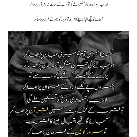
لاریب، تیری روح کو تسکین ملے گی تو قرب کے لمحات میں قرآن پڑھا کر
آجائے گا تجھے اقبال جینے کا قرینہ تو سرور کونین کے فرمان پڑھا کر