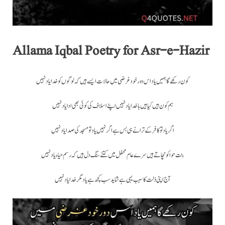
Allama Iqbal Poetry for Asr-e-Hazir
کون رکھے گا ہمیں یاد اس دور خود غرضی میں حالات ایسے ہیں کہ لوگوں کو خدا یاد نہیں
ہم کون ہیں کیا ہیں باخدا یاد نہیں اپنے اسلاف کی کوئی بھی ادا یاد نہیں
اگر یاد تو کافر کے ترانے ہی بس ہے اگر نہیں یاد تو مسجد کی صدا یاد نہیں
بنت حوا کو نچاتے ہیں سرے عام محفل میں کتنے سنگ دل ہیں کہ رسم حیاء یاد نہیں
آج اپنی ذلت کا سبب یہی ہے شاید سب کچھ ہے یاد مگر خدا یاد نہیں