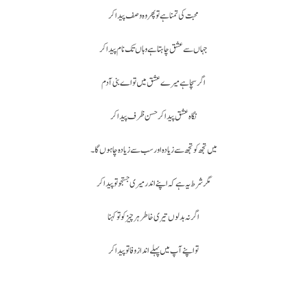
محبت کی تمنا ہے تو پھر وہ
وصف پیدا کر
جہاں سے عشق چاہتا ہے وہاں تک نام پیدا کر
اگر سچا ہے میرے عشق میں تو
اے بنی آدم
نگاہ عشق پیدا کر حسن ظرف پیدا کر
میں تجھ کو تجھ سے زیادہ اور سب سے زیادہ چاہوں گا۔
مگر شرط یہ ہے کہ اپنے اندر میری جستجو تو پیدا کر
اگر نہ بدلوں تیری خاطر ہر چیز کو تو کہنا
تو اپنے آپ میں پہلے انداز وفا تو پیدا کر