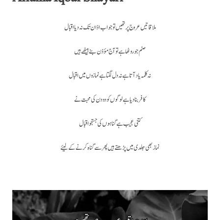
ملاقاتیں عروج پر تھیں تو جواب اذان تک نہ دیا اقبال
صنم جو روٹھا ہے تو آج مؤذن بنے بیٹھے ہیں
نہ کلمہ یاد آتا ہے نہ دل لگتا ہے نمازوں میں اقبال
کا فر بنادیا ہے لوگوں کو دو دن کی محبت نے
کتنی عجیب ہے گناہوں کی جستجو اقبال
نماز بھی جلدی میں پڑھتے ہیں پھر سے گناہ کرنے کے لیئے