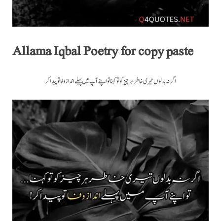
Allama Iqbal Poetry for copy paste
اگر نہ بدلوں تیری خاطر ہر چیز کو تو کہنا تو اپنے آپ میں پہلے انداز وفا تو پیدا کر