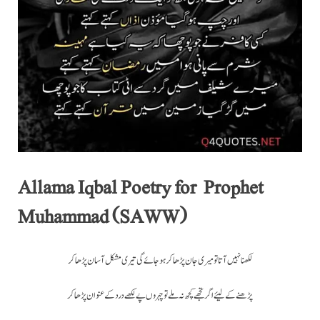
Allama Iqbal Poetry for Prophet
Muhammad (SAWW)
لکھنا نہیں آتا تو میری جان پڑھا کر ہو جائے گی تیری مشکل آسان پڑھا کر
پڑھنے کے لیئے اگر تجھے کچھ نہ ملے تو چہروں پے لکھے درد کے عنوان پڑھا کر