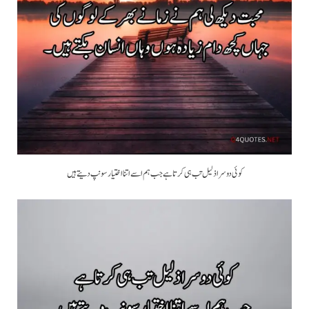
کوئی دوسرا ذلیل تب ہی کرتا ہے جب ہم اسے اتنا اختیار سونپ دیتے ہیں