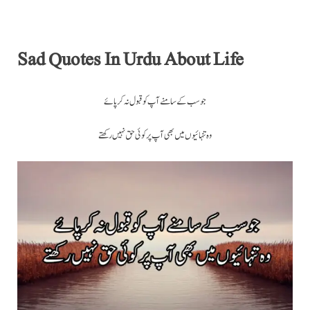
Sad Quotes In Urdu About Life
وہ تنہائیوں میں بھی آپ پر کوئی حق نہیں رکھتے