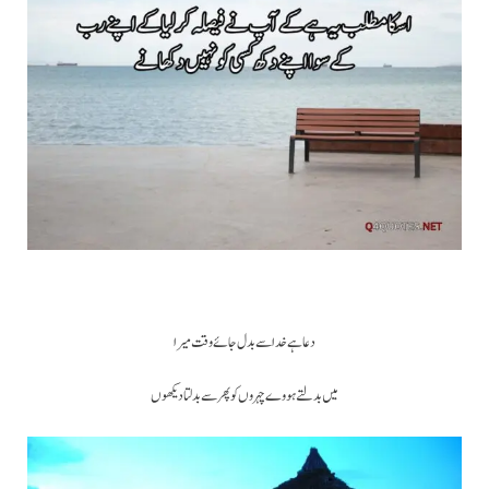
دعا ہے خدا سے بدل جائے وقت میرا
میں بدلتے ہووے چہروں کو پھر سے بدلتا دیکھوں