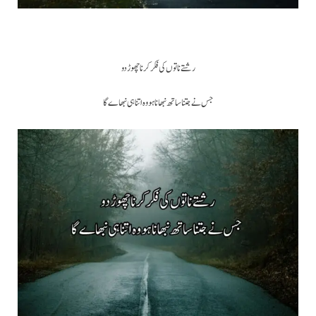
رشتے ناتوں کی فکر کرنا چھوڑ دو
جس نے جتنا ساتھ نبھانا ہو وہ اتنا ہی نبھاے گا