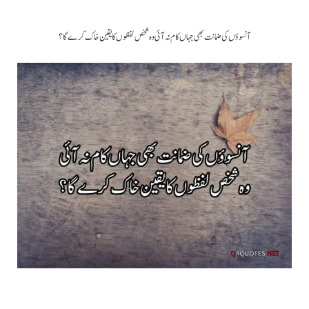
آنسوؤں کی ضمانت بھی جہاں کام نہ آئی وہ شخص لفظوں کا یقین خاک کرے گا ؟