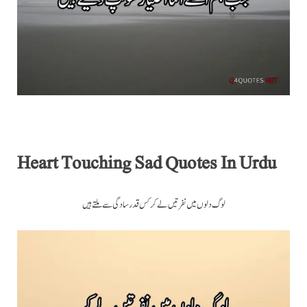
Heart Touching Sad Quotes In Urdu
لوگ دلوں میں نفرتیں لے کر کس قدر سادگی سے ملتے ہیں