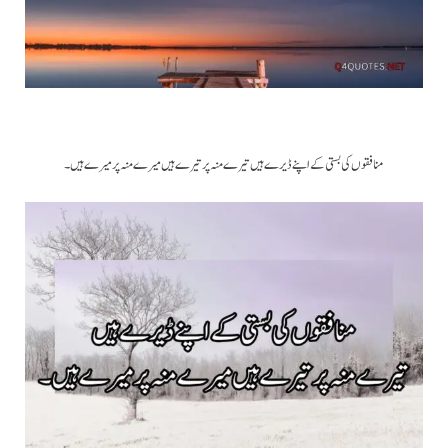
منافقوں کی بستی کے اپنے ڈیرے ہیں تیرے منہ پر تیرے ہیں میرے منہ پر میرے ہیں۔