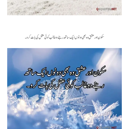
سکون اور عشق وہ بھی دونوں ایک ساتھ رہنے دو غالب کوئی عقل کی بات کرو۔