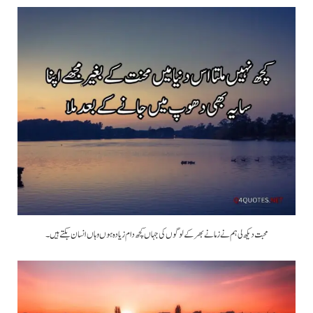
محبت دیکھ لی ہم نے زمانے بھر کے لوگوں کی جہاں کچھ دام زیادہ ہوں وہاں انسان بکتے ہیں۔