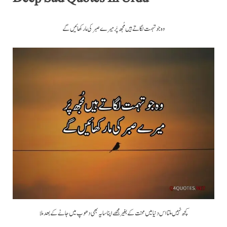
وہ جو تہمت لگاتے ہیں مُجھ پَر میرے صبر کی مار کھائیں گے
کچھ نہیں ملتا اس دنیا میں محنت کے بغیر مجھے اپنا سایہ بھی دھوپ میں جانے کے بعد ملا