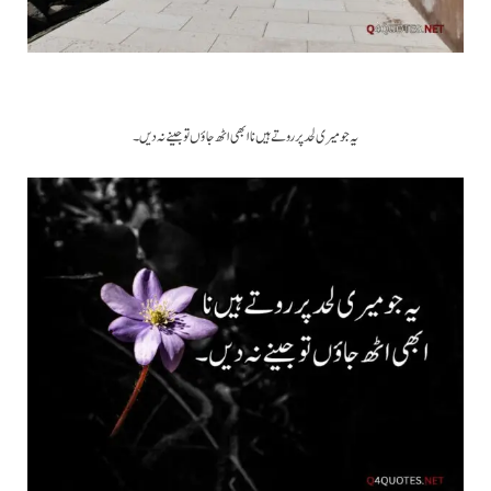
یہ جو میری لحد پر روتے ہیں نا ابھی اٹھ جاؤں تو جینے نہ دیں۔