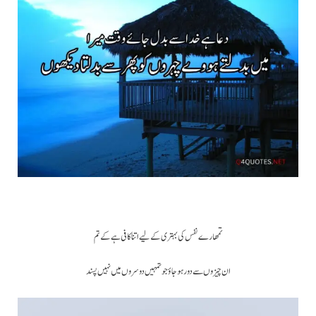
تمھارے نفس کی بہتری کے لیے اتنا کافی ہے کے تم
ان چیزوں سے دور ہوجاؤ جو تمہیں دوسروں میں نہیں پسند