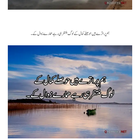
ہم پر اترے ہیں حوصلے کمال کے لوگ منتظر ہی رہے ھمارے زوال کے۔