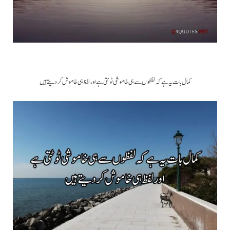
کمال بات یہ ہے کہ لفظوں سے ہی خاموشی ٹوٹتی ہے اور لفظ ہی خاموش کر دیتے ہیں