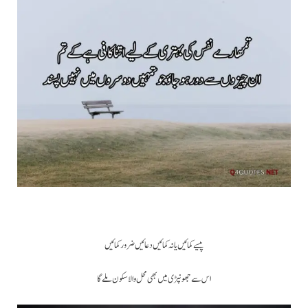
پیسے کمائیں یا نہ کمائیں دعائیں ضرور کمائیں
اس سے جھونپڑی میں بھی محل والا سکون ملے گا