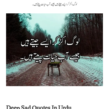
لوگ اکڑ کر ایسے جیتے ہیں جیسے آب حیات پیتے ہیں۔
Deep Sad Quotes In Urdu