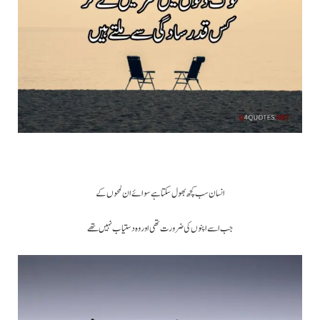
انسان سب کچھ بھول سکتا ہے سوائےان لمحوں کے
جب اسے اپنوں کی ضرورت تھی اور وہ دستیاب نہیں تھے