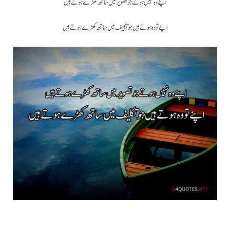
اپنے وہ نہیں ہوتے جو تصویر میں ساتھ کھڑے ہوتے ہیں
اپنے تو وہ ہوتے ہیں جو تکلیف میں ساتھ کھڑے ہوتے ہیں