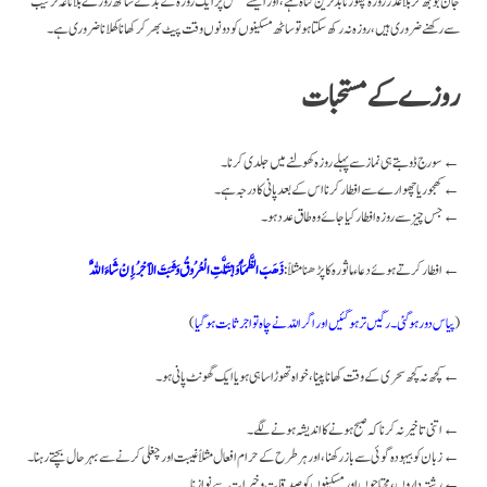
جان بوجھ کر بلا عذر روزہ چھوڑ نا بدترین گناہ ہے، اور ایسے شخص پر ایک روزہ کے بدلے ساٹھ روزے بلا ناغہ ترتیب
سے رکھنے ضروری ہیں، روزہ نہ رکھ سکتا ہو تو ساٹھ مسکینوں کو دونوں وقت پیٹ بھر کر کھانا کھلا نا ضروری ہے۔
روزے کے مستحبات
سورج ڈوبتے ہی نماز سے پہلے روزہ کھولنے میں جلدی کرنا۔ ←
کھجور یا چھوارے سے افطار کرنا اس کے بعد پانی کا درجہ ہے۔ ←
جس چیز سے روزہ افطار کیاجائے وہ طاق عدد ہو۔ ←
←
افطار کرتے ہوئے دعاء ماثورہ کا پڑھنا مثلاً :
ذَهَبَ الظَّمَأُ وَابْتَلَّتِ الْعُرُوقُ وَثَبَتَ الأَجْرُ إِنْ شَاءَ اللَّهُ
)
پیاس دور ہو گئی۔ رگیں تر ہو گئیں اور اگر اللّہ نے چاہ تو اجر ثابت ہو گیا
(
کچھ نہ کچھ سحری کے وقت کھانا پینا، خواہ تھوڑا سا ہی ہو یا ایک گھونٹ پانی ہو ۔ ←
اتنی تاخیر نہ کرنا کہ صبح ہونے کا اندیشہ ہونے لگے۔ ←
زبان کو بیہودہ گوئی سے باز رکھنا، اور ہر طرح کے حرام افعال مثلاً غیبت اور چغلی کرنے سے بہر حال بچتے رہنا۔ ←
رشتہ داروں ، محتاجوں اور مسکینوں کو صدقات و خیرات سے نوازنا ۔←