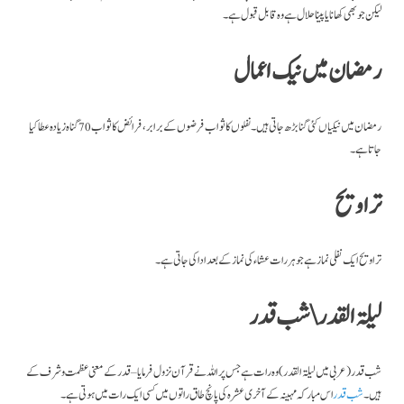
لیکن جو بھی کھانا یا پینا حلال ہے وہ قابل قبول ہے۔
رمضان میں نیک اعمال
رمضان میں نیکیاں کئی گنا بڑھ جاتی ہیں۔ نفلوں کا ثواب فرضوں کے برابر ، فرائض کا ثواب 70 گناہ زیادہ عطا کیا
جاتا ہے۔
تراویح
تراویح ایک نفلی نماز ہے جو ہر رات عشاء کی نماز کے بعد ادا کی جاتی ہے۔
لیلۃ القدر \ شب قدر
شب قدر (عربی میں لیلۃ القدر) وہ رات ہے جس پر اللہ نے قرآن نزول فرمایا – قدر کے معنی عظمت وشرف کے
ہیں۔
شب قدر
اس مبارکہ مہینہ کے آخری عشرہ کی پانچ طاق راتوں میں کسی ایک رات میں ہوتی ہے۔