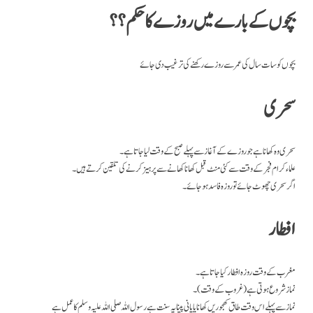
بچوں کے بارے میں روزے کا حکم ؟؟
بچوں کو سات سال کی عمر سے روزے رکھنے کی ترغیب دی جائے
سحری
سحری وہ کھانا ہے جو روزے کے آغاز سے پہلے صبح کے وقت لیا جاتا ہے۔
علماء کرام فجر کے وقت سے کئی منٹ قبل کھانا کھانے سے پرہیز کرنے کی تلقین کرتے ہیں۔
اگر سحری چھوٹ جائے تو روزہ فاسد ہو جائے۔
افطار
مغرب کے وقت روزہ افطار کیا جاتا ہے۔
نماز شروع ہوتی ہے (غروب کے وقت)۔
نماز سے پہلے اس وقت طاق کھجوریں کھانایا پانی پینا یہ سنت ہے رسول اللہ صلی اللہ علیہ وسلم کا عمل ہے