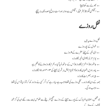
بھولے سے کھانا پینا ←
انجکشن لگوانا (بشرطیکہ انجکشن سے دوا براہ راست دماغ یا معدہ تک نہ پہنچے ←
نفل روزے
نفل روزے یہ ہیں
شوال کے چھ روزے ←
ذی الحجہ کے پہلے عشرے کے ۹ روزے ←
یوم عرفہ (۹ ذی الحجہ ) کا روزه ←
عاشوراہ ( ۱۰ محرم) کا روزہ (اس کے ساتھ نو یا گیارہ محرم کا روزہ ملانے کا حکم ہے ←
پندرہویں شعبان کا روزہ (۶) ایام بیض ہر قمری مہینے کی ۱۳-۱۴ اور ۱۵ ) کا روزہ ←
پیر اور جمعرات کا روزہ ←
جمعہ کے دن کا روزہ ۔ ۔ نفلی روزے کی قضا واجب ہے، یاد رہے کہ اگر کسی نے روزہ رکھ کر توڑ دیا تو اس کی قضا
واجب ہوگی۔ ←
جو شخص رمضان المبارک کے پورے مہینے کے روزے صحیح طریقے سے خلوص نیت سے رکھے ان کی گزشتہ
غلطیوں کو معاف کر