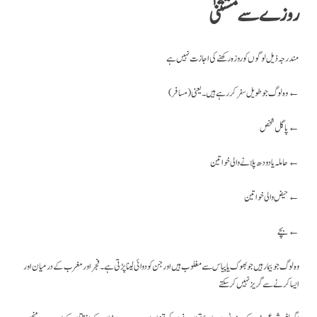
روزے سے مستثنیٰ
مندرجہ ذیل لوگوں کو روزہ رکھنے کی اجازت نہیں ہے
(وہ لوگ جو طویل سفر کر رہے ہیں۔ یعنی (مسافر ←
پاگل شخص ←
حاملہ یا دودھ پلانے والی خواتین ←
حیض والی خواتین ←
بچے ←
وہ لوگ جو بیمار ہیں جو بھوک یا پیاس سے مغلوب ہیں اور جن کو دوائی لینا پڑتی ہے۔ فجر اور مغرب کے درمیان اور
ایسا کرنے سے گریز نہیں کر سکتے