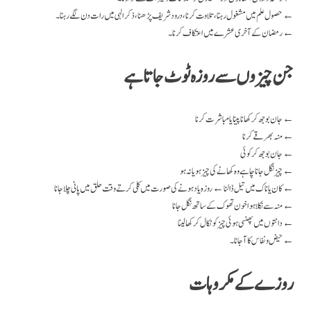
حصول علم میں مشغول رہنا، تلاوت کرنا ، درود شریف پڑھنا، ذکر الہی میں رات دن لگے رہنا۔ ←
رمضان کے آخری عشرے میں اعتکاف کرنا۔ ←
جن چیزوں سے روزہ ٹوٹ جاتا ہے
جان بوجھ کر کھانا پینا یا مباشرت کرنا ←
منہ بھر قے کرنا ←
جان بوجھ کر کوئی ←
چیز نگل جانا چاہے وہ کھانے کی چیز ہو یا نہ ہو ←
کان یا ناک میں تیل ڈالنا ← روزہ یاد ہونے کی صورت میں کلی کرتے وقت حلق میں پانی چلا جانا ←
منہ سے نکلا ہوا خون تھوک کے ساتھ نگل جانا ←
دانتوں میں پھنسی ہوئی چیز کو نکال کر کھا لینا ←
حیض و نفاس کا آجانا۔ ←
روزے کے مکروہات