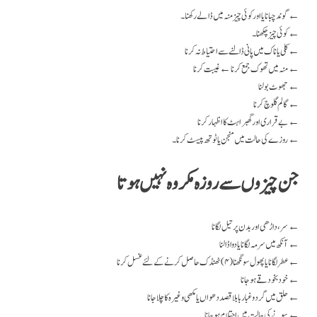
گوند چبانا یا اور کوئی چیز منہ میں ڈالے رکھنا ۔ ←
کوئی چیز چکھنا۔ ←
کلی یا ناک میں پانی ڈالنے سے احتیاط نہ کرنا ←
منہ میں تھوک جمع کرنا ← غیبت کرنا ←
جھوٹ بولنا ←
گالم گلوچ کرنا ←
بے قراری اور گھبراہٹ کا اظہار کرنا ←
روزے کی حالت میں منجن یا ٹوتھ پیسٹ کرنا۔ ←
جن چیزوں سے روزہ مکروہ نہیں ہوتا
سر، داڑھی اور بدن پر تیل لگانا ←
آنکھ میں سرمہ لگانا یا دوا ڈالنا ←
عطر لگانا یا پھول سونگھنا (۴) ٹھنڈک حاصل کرنے کے لئے غسل کرنا ←
خود بخود قے ہو جانا←
حلق میں گرد و غبار با بلا قصد دھواں یا مکھی وغیرہ کا چلا جانا ←
سونے کی حالت میں احتلام ہو جانا ←