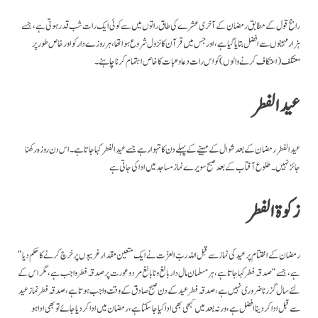
راجح قول کے مطابق رمضان کے آخری عشرے کی طاق راتوں میں سے کوئی ایک رات شب قدر ہوتی ہے، جسے
ہزار مہینوں سے افضل بتایا گیا ہے، اور جس میں قرآن کا نزول شروع ہوا تھا ، ہر روزے دار کو اور خاص طور پر
معتکف (اعتکاف کرنے والوں) کو اس رات دعا وعبات کا خاص اہتمام کرنا چاہئے ۔
عیدالفطر
عیدالفطر رمضان کے بعد شوال کے مہینے کے پہلے دن کا تہوار ہے جسے عیدالفطر کہا جاتا ہے۔ اس دن روزہ رکھنا
جائز نہیں۔ طلوع آفتاب کے بعد صبح سویرے نماز مساجد میں ادا کی جاتی ہے
زکوۃ الفطر
“رمضان کے اختتام پر عید کی نماز سے قبل اللّہ ربّ العزّت نے ایک متعین مقدار غریبوں پر خرچ کرنے کا حکم دیا
ہے، جسے “صدقہ فطر کہا جاتا ہے، ہر مسلمان مال دار بالغ و نا بالغ مرد و عورت پر صدقہ فطر واجب ہے، مگر اس کے
لئے سال گزرنا ضروری نہیں ہے، صدقہ فطر عید کے دن صبح صادق کے وقت واجب ہوتا ہے، صدقہ فطر نماز عید
سے قبل ادا کر دینا افضل ہے، ورنہ بعد میں کبھی بھی ادا کیا جا سکتا ہے، رمضان میں ادا کر دیا جائے تو بھی ادا ہو