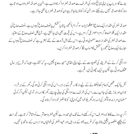
جائے گا، ہر باپ پر اپنی نابالغ اولاد کی طرف سے صدقہ فطر ادا کرنا واجب ہے، جن پر صدقہ فطر واجب ہوتا ہے
وہ زکوۃ و صدقہ نہیں لے سکتے ، اور جن کو زکوۃ دینا جائز ہے ان کو صدقہ فطر دینا بھی جائز ہے۔
صدقہ فطر کی مقدار ایک صاع ( ۳ کلو ڈیڑھ سو گرام ) کھجور یا جو یا کشمش یا نصف صاع گیہوں ہے ، نصف صاع کی
مقدار ایک کلو ۵۷۴ گرام ۶۴۰ رملی گرام ہے، اس کی قیمت بھی دی جاسکتی ہے، آج کل نصف صاع کے اعتبار
سے صدقہ فطر کی مقدار بہت معمولی ہوتی ہے، اس لئے اہل ثروت کے لئے بہتر یہ ہے کہ نصف صاع گیہوں کے
بجائے ایک صاع کھجور یا کشمش کا حساب لگا کر صدقہ فطر ادا کریں۔
ادائیگی کرنے کے طریقہ کی تفصیلات کے لیے اپنی مقامی مسجد سے پوچھیں۔ یہ کہ کتنا ہے، جیسا کہ شرح ہر سال
مختلف ہوتی ہے لیکن یہ ایک چھوٹی سی رقم ہے۔
تقریباً ایک شخص کو عام کھانا کھلانے کے لیے درکار رقم کے برابر۔ اس کی ادائیگی کرنی ہوگی۔ گھر کے ہر فرد،
جوان اور بوڑھے کی جانب سے۔ اس کی طرف سے ادائیگی کی جانی چاہئے۔ گھر کا ذمہ دار آدمی، لیکن اگر کوئی
مسلمان مرد نہ ہو تو گھر کی ذمہ دار گھریلو خواتین کو اپنی زکوٰۃ الفطر خود ادا کرنا ہوگی۔
اگرچہ روزے کا فائدہ صرف اس کو رکھنے والے تک ہی محدود ہے لیکن فطرہ معاشرے کو متاثر کرتا ہے۔ خیرات
کے پیچھے مقصد یہ یقینی بنانا ہے کہ غریب بھوکے نہ رہیں اور عید الفطر کی خوشیاں دوسروں کے ساتھ بانٹیں۔