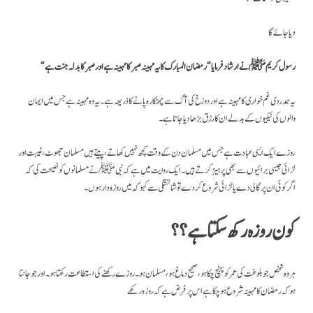
دیا جائے گا
“رسول کریم ﷺ نے ارشاد فرمایا “رمضان المبارک کا یہ مہینہ صبر کا مہینہ ہے اور صبر کا بدلہ جنت ہے
یہ ہمدردی غم خواری کا مہینہ ہے اور دوزخ کی آگ سے چھٹکارہ پانے کا ذریعہ ہے ۔ یہ وہ مہینہ ہے جس میں ایمان
والوں کی نیکیوں کے بدلے ان کا رزق بڑھا دیا جاتا ہے۔
روزے ایک ایسی عبادت ہے جس میں مسلمان دن کے وقت کچھ نہیں کھاتے، پیتے ہیں مسلمان جھوٹ، غیبت اور
لڑائی جیسی برائیوں سے بھی پرہیز کرتے ہیں۔ ایک روایت میں ہے کہ نبیﷺ نے مسلمانوں کو نصیحت کی کہ
اگر کوئی ان پر گالی دے یا لڑائی شروع کردے تو شائستگی سے کہو کہ میں روزہ دار ہوں۔
کون روزہ رکھ سکتا ہے ؟؟
ہر وہ شخص جو بلوغت کی عمر کو پہنچ چکا ہو، صحیح دماغ ہو، مسلمان ہو۔ روزے رکھنے کی استطاعت رکھتا ہو۔ اور جو جانتا
ہو کہ رمضان کا مہینہ شروع ہو چکا ہے اس پر فرض ہے کہ روزہ رکھے