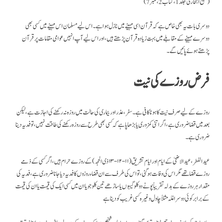
(صحیح البخاری جلد 1، کتاب 2، نمبر 7)
دوسری بات یہ بھی خاص ہے کہ قرآن اسی مہینے میں نازل ہوا ہے۔ اس لیے مسلمان اس مہینے میں کسی بھی
دوسرے مہینے کے مقابلے میں بہت زیادہ قرآن پڑھتے ہیں، اور اس لیے آپ انہیں عوامی مقامات پر قرآن
پڑھتے ہوئے پائیں گے۔
فرض روزے کی نیت
روزے کے لیے صرف نیت کا ہونا کافی ہے۔ سفر، عذر اور بیماری کی حالت میں روزہ نہ رکھنے کی اجازت ہے، لیکن
بعد میں قضا ضروری ہے، اگر اتنی کمزوری یا بڑھاپا ہے کہ کسی بھی طرح سے روزہ رکھنے کی طاقت نہیں ، تو فدیہ دینا
ضروری ہے۔
عید الفطر، عید الاضحیٰ کے ایام اور ایام تشریق (۱۱-۱۲-۱۳ ذی الحجہ ) کے روزے حرام ہیں ، اگر کسی کے ذمے
روزے قضا تھے مگر اس کی وفات ہوگئی ، تو اس کی طرف سے ان قضاء روزوں کا فدیہ دیا جانا ضروری ہے، فدیہ کی
مقدار ہر روزے کے بدلہ تقریباً پونے دو کلو گیہوں یا ساڑھے تین کلو جو یا ان میں کسی ایک کی قیمت یا ان کی قیمت
کے برابر کوئی دوسرا غلہ مثلاً چاول وغیرہ کسی غریب کو دینا ہے