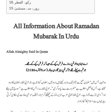
زکوۃ الفطر
روزے سے مستثنیٰ
All Information About Ramadan
Mubarak In Urdu
Allah Almighty Said In Quran
اے ایمان والو تم پر روزے فرض کیے گئے جیسا کہ فرض کیے گئے تھے۔
جو تم سے پہلے تھے تاکہ تم پرہیزگار بن جاؤ۔ (سورۃ البقرہ، 2:186)
وہ مہینہ جس میں مسلمان صبح سے شام تک روزہ رکھتے ہیں اردو میں رمضان کہلاتا ہے، جو عربی لفظ رمضان کا اردو
تلفظ ہے، جس کا لفظی مطلب ہے “ضرورت سے زیادہ گرمی”۔ عربی لفظ رمدا، جس کا مطلب ہے “سورج میں سینکا
ہوا”، اسی جڑ سے ماخوذ ہے۔ عربی لفظ جنوبی عرب جزیرہ نما کے چھلکتے گرم اور خشک موسمی حالات کی عکاسی کرتی
ہے جہاں سے اسلام کا آغاز ہوا۔