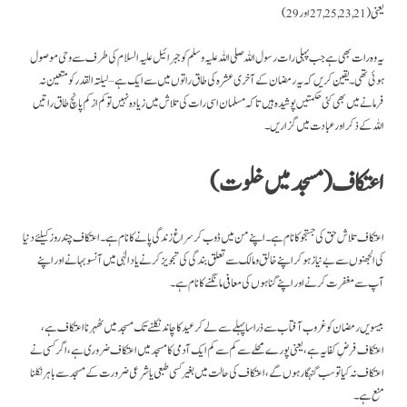
یعنی(27,25,23,21 اور 29)
یہ وہ رات بھی ہے جب پہلی رات رسول اللہ صلی اللہ علیہ وسلم کو جبرائیل علیہ السلام کی طرف سے وحی موصول
ہوئی تھی۔ یقین کریں کہ یہ رمضان کے آخری عشرہ کی طاق راتوں میں سے ایک ہے – لیلتہ القدر کو متعین نہ
فرمانے میں بھی کئی حکمتیں پوشیدہ ہیں تاکہ مسلمان اسی رات کی تلاش میں زیادہ نہیں تو کم ازکم پانچ طاق راتیں
اللہ کے ذکر اور عبادت میں گزاریں۔
اعتکاف
(مسجد میں خلوت)
اعتکاف تلا ش حق کی جستجو کانام ہے۔ اپنے من میں ڈوب کر سراغ زندگی پانے کا نام ہے۔ اعتکاف چندروز کیلئے دنیا
کی الجھنوں سے بے نیاز ہو کر اپنے خالق و مالک سے تعلق بندگی کی تجویز کرنے یا د الٰہی میں آنسو بہانے اور اپنے
آپ سے مغفرت کرنے اور اپنے گناہوں کی معافی مانگنے کا نام ہے۔
بیسویں رمضان کو غروب آفتاب سے ذرا سا پہلے سے لے کر عید کا چاند نکلنے تک مسجد میں ٹھہر نا اعتکاف ہے،
اعتکاف فرضِ کفایہ ہے، یعنی پورے محلے سے کم سے کم ایک آدمی کا مسجد میں اعتکاف ضروری ہے، اگر کسی نے
اعتکاف نہ کیا تو سب گنہگار ہوں گے، اعتکاف کی حالت میں بغیر کسی طبعی یا شرعی ضرورت کے مسجد سے باہر نکلنا
منع ہے۔