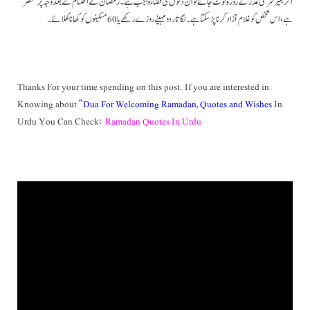
اگر بغیر شرعی عذر کے روزہ ٹوٹ جائے تو ان دنوں کی قضاء واجب ہے۔ رمضان کے اختتام کے بعد وجہ پر منحصر
ہے، اس شخص کو غلام آزاد کرنا پڑ سکتا ہے۔ لگاتار دو مہینے روزے رکھے یا 60 مسکینوں کو کھانا کھلائے۔
Thanks For your time spending on this post. If you are interested in
Knowing about
“Dua For Welcoming Ramadan, Quotes and Wishes
In
Urdu You Can Check:
Ramadan Quotes In Urdu