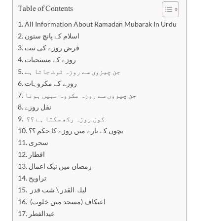
Table of Contents
All Information About Ramadan Mubarak In Urdu
اسلام کے پانچ ستون
فرض روزے کی نیت
روزے کے مستحبات
جن چیزوں سے روزہ ٹوٹ جاتا ہے
روزے کے مکروہات
جن چیزوں سے روزہ مکروہ نہیں ہوتا
نفل روزے
کون روزہ رکھ سکتا ہے ؟؟
بچوں کے بارے میں روزے کا حکم ؟؟
سحری
افطار
رمضان میں نیک اعمال
تراویح
لیلۃ القدر \ شب قدر
اعتکاف (مسجد میں خلوت)
عیدالفطر