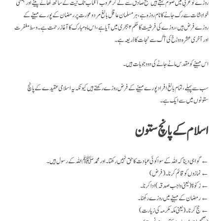
روزے کو عربی میں صوم کہتے ہیں صبح صادق سے لے کر غروب آفتاب تک نیت کے ساتھ کھانے پینے اور جنسی
خواہشات سے رک جانے کا نام روزہ ہے، ہر مسلمان عاقل بالغ مرد و عورت پر رمضان کے پورے مہینے کے
روزے فرض ہیں، روزے کی فرضیت کا حکم ۲ہجری میں آیا ہے، اس ماہ مبارک کا آغاز رحمت ہے۔ وسط مغفرت
اور آخری عشرہ دوزخ کی آگ سے نجات کا ذریعہ ہے۔
اس مہینے کو مقدس مانے جانے کی دو وجوہات ہیں۔
سب سے پہلے، تمام بالغ افراد پورے مہینے کے فرض روزے رکھتے ہیں کیونکہ یہ اسلامی عقیدے کے پانچ
ستونوں میں سے ایک ہے۔
اسلام کے پانچ ستون
گواہی دینا کہ اللہ کے سوا کوئی عبادت کا حق نہیں رکھتا۔ اور محمدﷺ اللہ کے رسول ہیں۔ ←
(فرض) نمازوں کو قائم کرنا۔ ←
زکوٰۃ (یعنی واجب صدقہ) ادا کرنا۔ ←
رمضان کے مہینے میں روزے رکھنا۔ ←
حج کرنا۔ (یعنی مکہ مکرمہ کی زیارت) ←