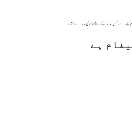
یم کیا جائے جو نسل، مذہب، ملک یا ثقافت کی حدود سے بالاتر ہو۔
یغام ہے