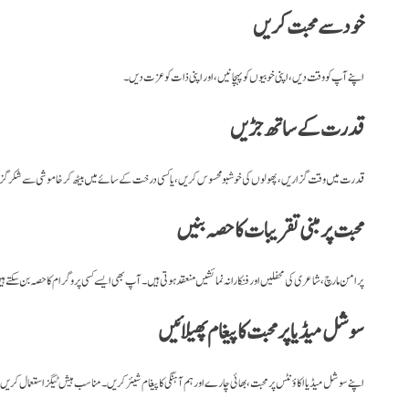
خود سے محبت کریں
اپنے آپ کو وقت دیں، اپنی خوبیوں کو پہچانیں، اور اپنی ذات کو عزت دیں۔
قدرت کے ساتھ جڑیں
قدرت میں وقت گزاریں، پھولوں کی خوشبو محسوس کریں، یا کسی درخت کے سائے میں بیٹھ کر خاموشی سے شکرگ
محبت پر مبنی تقریبات کا حصہ بنیں
دنیا بھر میں مختلف مقامات پر Global Love Day پر امن مارچ، شاعری کی محفلیں اور فنکارانہ نمائشیں منعقد ہوتی ہیں۔ آپ بھی ایسے کسی پروگرام کا حصہ بن سکتے
سوشل میڈیا پر محبت کا پیغام پھیلائیں
اپنے سوشل میڈیا اکاؤنٹس پر محبت، بھائی چارے اور ہم آہنگی کا پیغام شیئر کریں۔ مناسب ہیش ٹیگز استعمال کریں 