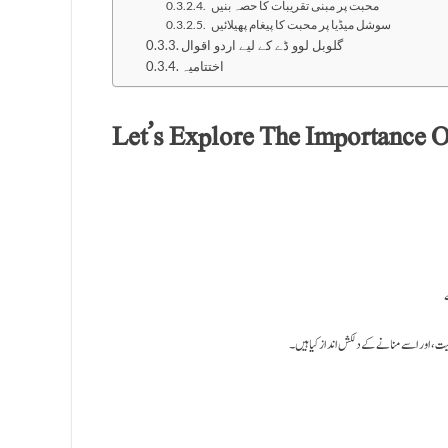
محبت پر مبنی تقریبات کا حصہ بنیں
سوشل میڈیا پر محبت کا پیغام پھیلائیں
گلوبل لوو ڈے کے لیے اردو اقوال
اختتامیہ
Let’s Explore The Importance 
میت، اور اسے منانے کے دلکش انداز کیا ہیں۔