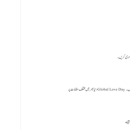
زاری کریں۔
 ہیں۔
جیسے