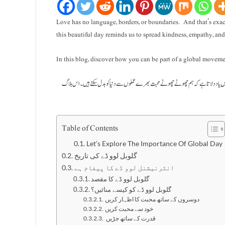
Love has no language, borders, or boundaries. And that’s exa
this beautiful day reminds us to spread kindness, empathy, and
In this blog, discover how you can be part of a global movement
دن ہمیں یاد دلاتا ہے کہ ہم چھوٹے چھوٹے محبت بھرے عملوں سے دنیا کو بدل سکتے ہیں۔ اس بلاگ
Table of Contents
Let’s Explore The Importance Of Global Day
گلوبل لوو ڈے کی تاریخ
انٹرنیشنل لوو ڈے کا پیغام ہے
گلوبل لوو ڈے کا مقصد
گلوبل لوو ڈے کو کیسے منائیں؟
دوسروں کے ساتھ محبت کا اظہار کریں
خود سے محبت کریں
قدرت کے ساتھ جڑیں