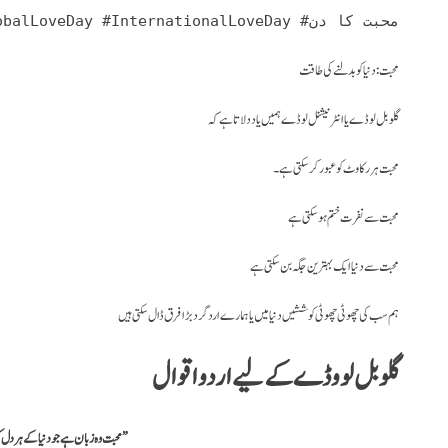
#GlobalLoveDay #InternationalLoveDay #محبت کا دن
محبت: دنیا کو بدلنے کی طاقت
گلوبل لو ڈے یا انٹرنیشنل لو ڈےہمیں یاد دلاتا ہے کہ
محبت ہر رکاوٹ کو عبور کر سکتی ہے۔
گلوبل لوو ڈے کے لیے اردو اقوال
“محبت وہ زبان ہے جو دنیا کے ہر دل کو سمجھ آتی ہے۔”