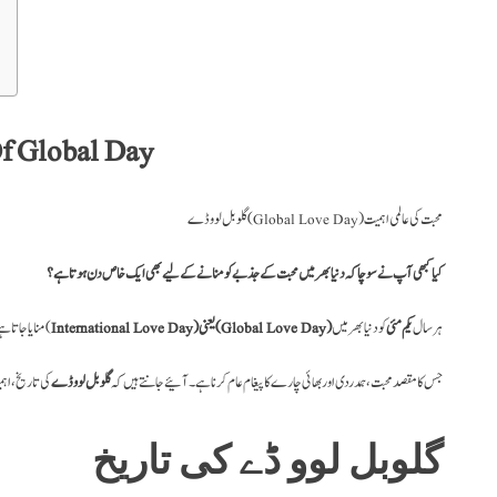
Of Global Day
گلوبل لوو ڈے (Global Love Day) محبت کی عالمی اہمیت
کیا کبھی آپ نے سوچا کہ دنیا بھر میں محبت کے جذبے کو منانے کے لیے بھی ایک خاص دن ہوتا ہے؟
ہر سال
یکم مئی
کو دنیا بھر میں
International Love Day) یعنی (Global Love Day)
منایا جاتا ہے(
جس کا مقصد محبت، ہمدردی اور بھائی چارے کا پیغام عام کرنا ہے۔آئیے جانتے ہیں کہ
گلوبل لوو ڈے
کی تاریخ، اہ
گلوبل لوو ڈے کی تاریخ