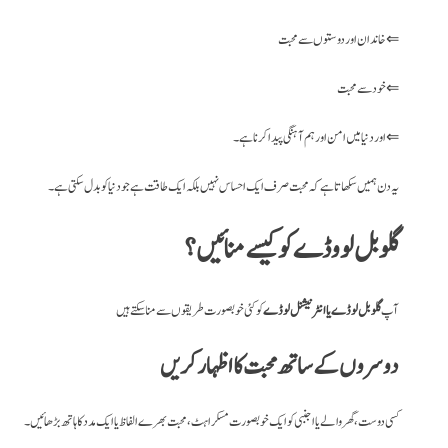
خاندان اور دوستوں سے محبت ⇐
خود سے محبت ⇐
اور دنیا میں امن اور ہم آہنگی پیدا کرنا ہے۔ ⇐
یہ دن ہمیں سکھاتا ہے کہ محبت صرف ایک احساس نہیں بلکہ ایک طاقت ہے جو دنیا کو بدل سکتی ہے۔
گلوبل لوو ڈے کو کیسے منائیں؟
آپ
گلوبل لو ڈے یا انٹرنیشنل لو ڈے
کو کئی خوبصورت طریقوں سے منا سکتے ہیں
دوسروں کے ساتھ محبت کا اظہار کریں
کسی دوست، گھر والے یا اجنبی کو ایک خوبصورت مسکراہٹ، محبت بھرے الفاظ یا ایک مدد کا ہاتھ بڑھائیں۔