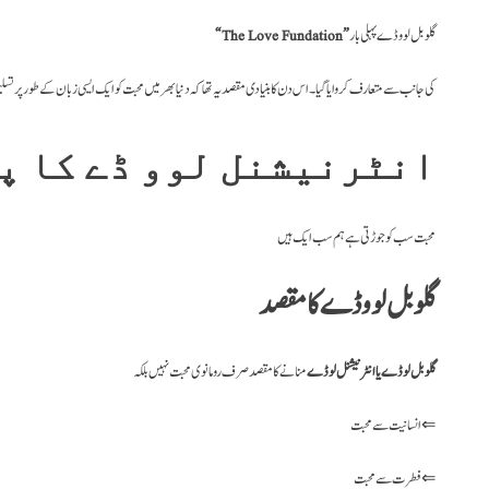
گلوبل لوو ڈے پہلی بار
“The Love Fundation”
کی جانب سے متعارف کروایا گیا۔اس دن کا بنیادی مقصد یہ تھا کہ دنیا بھر میں محبت کو ایک ایسی زبان کے طور پر تسل
انٹرنیشنل لوو ڈے
کا پ
محبت سب کو جوڑتی ہے ہم سب ایک ہیں
گلوبل لوو ڈے کا مقصد
گلوبل لو ڈے یا انٹرنیشنل لو ڈے
منانے کا مقصد صرف رومانوی محبت نہیں بلکہ
انسانیت سے محبت ⇐
فطرت سے محبت ⇐