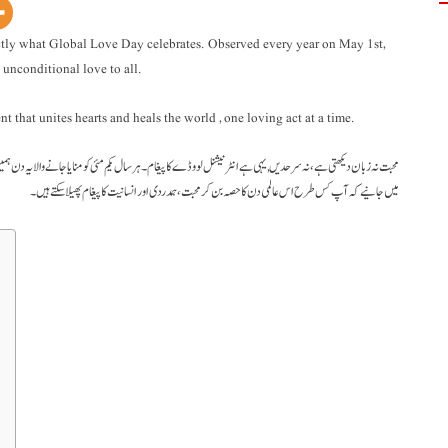
ctly what Global Love Day celebrates. Observed every year on May 1st,
 unconditional love to all.
 that unites hearts and heals the world , one loving act at a time.
محبت نہ زبان دیکھتی ہے، نہ سرحدیں , یہی ہے انٹرنیشنل لوو ڈے کا پیغام۔ ہر سال یکم مئی کو منایا جانے والا یہ 
میں جانیے کہ آپ کس طرح اس عالمی دن کا حصہ بن کر محبت، ہمدردی اور انسانیت کا پیغام پھیلا سکتے ہیں۔