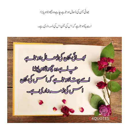
بھائی بہن کی ڈھال ہوتا ہے چاہے وہ چھوٹا ہو یا بڑا
اسے پتا ہوتا ہے کہ اس کی بہن اس کی ذمہ داری ہے ۔