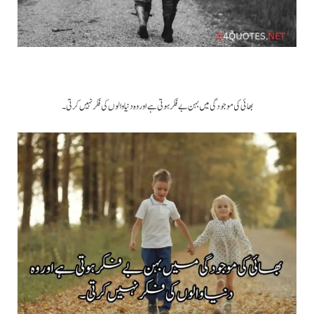
بھائی کی موجودگی میں بہن بے فکر ہوتی ہے اور وہ دنیا والوں کی فکر نہیں کرتی ۔