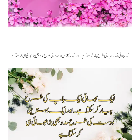
ایک بھائی ایک باپ کی طرح پیار کرسکتا ہے ۔ اور ایک بہترین دوست کی طرح مدد بھی بڑا بھائی ہی کر سکتا ہے