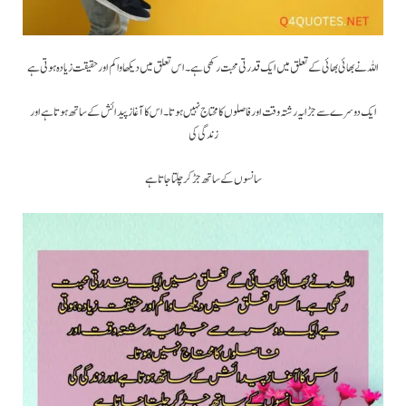
اللہ نے بھائی بھائی کے تعلق میں ایک قدرتی محبت رکھی ہے ۔ اس تعلق میں دیکھاوا کم اور حقیقت زیادہ ہوتی ہے
ایک دوسرے سے جڑایہ رشتہ وقت اور فاصلوں کا محتاج نہیں ہوتا ۔ اس کا آغاز پیدائش کے ساتھ ہوتا ہے اور
زندگی کی
سانسوں کے ساتھ جڑ کر چلتا جاتا ہے