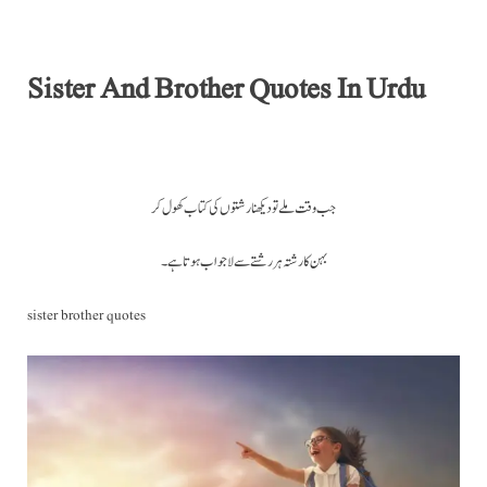
Sister And Brother Quotes In Urdu
جب وقت ملے تو دیکھنا رشتوں کی کتاب کھول کر
بہن کا رشتہ ہر رشتے سے لا جواب ہوتا ہے ۔
sister brother quotes