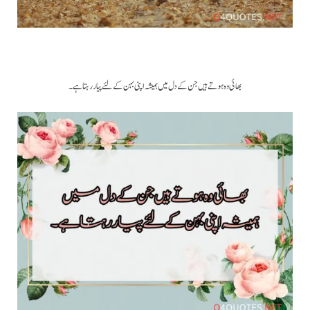
بھائی وہ ہوتے ہیں جن کے دل میں ہمیشہ اپنی بہن کے لئے پیار رہتا ہے ۔