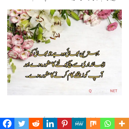
بغیر مقصد کے جو آپ کے ساتھ ہوتا ہے آپکا اپنا بھائی ہوتا ہے ۔