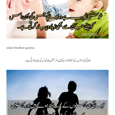
sister brother quotes
بھائی ہی بہنوں کے محافظ ہوتے ہیں اور بہنیں بھائیوں کی جان ہوتی ہے ۔