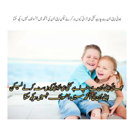
بھائی اپنی بہن سے چاہے کتنی ہی لڑائی کیوں نہ کرلے لیکن اپنی بہن کی آنکھ میں آنسو تک نہیں دیکھ سکتا