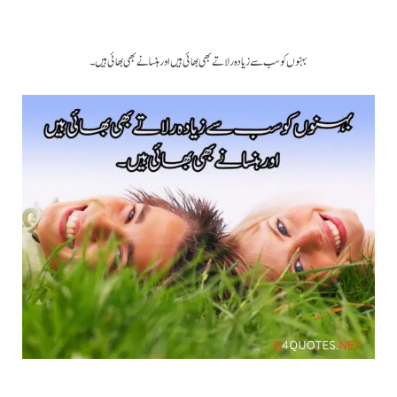
بہنوں کو سب سے زیادہ رلاتے بھی بھائی ہیں اور ہنسانے بھی بھائی ہیں ۔