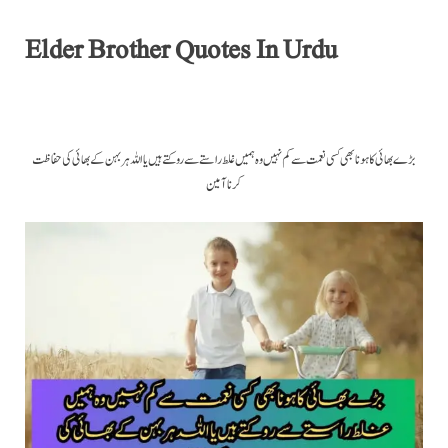
Elder Brother Quotes In Urdu
بڑے بھائی کا ہونا بھی کسی نعمت سے کم نہیں وہ ہمیں غلط راستے سے روکتے ہیں یا اللہ ہر بہن کے بھائی کی حفاظت
کرنا آمین