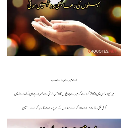
اے میرے پیارے رب
میری دعاؤں میں اتنا اثر کردے کہ میرے بھائیوں کا دامن خوشی سے بھرا رہے ان کے راستے میں
کوئی بھی رکاوٹ ہو اسے دور کر دے سدا ان کے سر پر رحمت کا سایہ کردے- آمین