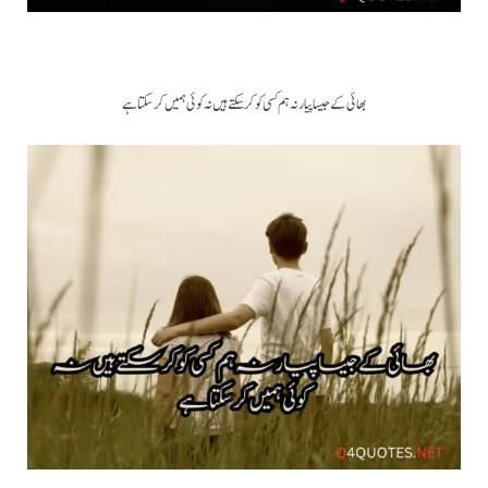
بھائی کے جیسا پیار نہ ہم کسی کو کر سکتے ہیں نہ کوئی ہمیں کر سکتا ہے