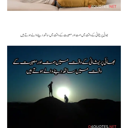
بھائی پریشانی کے وقت میں ہمت اور مصیبت کے وقت میں ساتھ دینے والے ہوتے ہیں