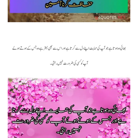
بھائی وہ ہوتا ہے جو آپ کی حمایت اپنے دل سے کرتا ہے اور اس سے بھی بہتر ہے وہ جس کے ہوتے ہوۓ
آپ کو کسی کی ضرورت نہیں رہتی ۔