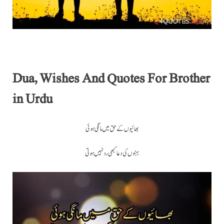
Dua, Wishes And Quotes For Brother
in Urdu
بھائیوں کے حق میں مانگی ہوئی
بہنوں کی دعا کبھی رد نہیں ہوتی