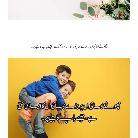
چھوٹے بھائیوں پر بڑے بھائیوں کا ایساہی حق ہے ، جیسے باپ کا بیٹے پر ۔