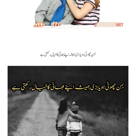
بہن چھوٹی ہو یا بڑی ہمیشہ اپنے بھائی کا خیال رکھتی ہے