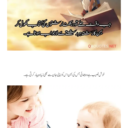
خوش نصیب ہے وہ بھائی جس کی بہن اس کو اپنی جان سے بھی زیادہ پیار کرتی ہے ۔