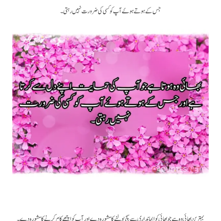
جس کے ہوتے ہوۓ آپ کو کسی کی ضرورت نہیں رہتی ۔
بہترین بھائی وہ ہے جو بھائی کو ایمانداری سے سچ بولنے کا مشورہ دے اور آپ کو اچھے کام کرنے کا مشورہ دے ۔