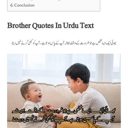
Conclusion
Brother Quotes In Urdu Text
بھائی ایک ایسا شخص ہے جوضرورت کے وقت ہمیشہ آپ کے پاس ہوتا ہے ۔ آپ کو کبھی گرنے نہیں دیتا