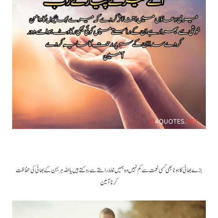
بڑے بھائی کا ہونا بھی کسی نعمت سے کم نہیں وہ ہمیں غلط راستے سے روکتے ہیں یا اللہ ہر بہن کے بھائی کی حفاظت
کرنا آمین