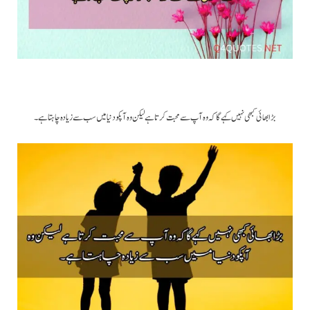
بڑا بھائی کبھی نہیں کہے گا کہ وہ آپ سے محبت کرتا ہے لیکن وہ آ پکو دنیا میں سب سے زیادہ چاہتا ہے ۔