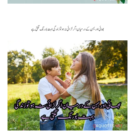
بھائی اور بہن کے درمیان اگر لڑائی نہ ہو تو زندگی بہت بورنگ لگتی ہے