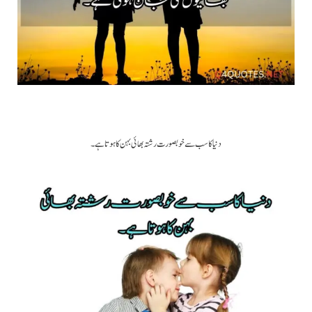
دنیا کا سب سے خوبصورت رشتہ بھائی بہن کا ہوتا ہے ۔